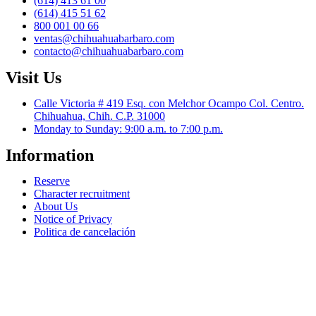
(614) 413 61 00
(614) 415 51 62
800 001 00 66
ventas@chihuahuabarbaro.com
contacto@chihuahuabarbaro.com
Visit Us
Calle Victoria # 419 Esq. con Melchor Ocampo Col. Centro.
Chihuahua, Chih. C.P. 31000
Monday to Sunday: 9:00 a.m. to 7:00 p.m.
Information
Reserve
Character recruitment
About Us
Notice of Privacy
Politica de cancelación