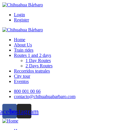
Login
Register
Home
About Us
Train rides
Routes 1 and 2 days
1 Day Routes
2 Days Routes
Recorridos teatrales
City tour
Eventos
800 001 00 66
contacto@chihuahuabarbaro.com
acebook
Instagram