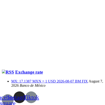
Exchange rate
MX: 17.1387 MXN = 1 USD 2026-08-07 BM FIX
August 7,
2026
Banco de México
acebook-
Instagram
Tiktok
square