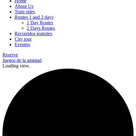
Home
About Us
Train rides
Routes 1 and 2 days
1 Day Routes
2 Days Routes
Recorridos teatrales
City tour
Eventos
Reserve
Juegos de la amistad
Loading view.