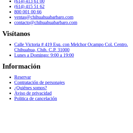
(614) 413 61 00
(614) 415 51 62
800 001 00 66
ventas@chihuahuabarbaro.com
contacto@chihuahuabarbaro.com
Visítanos
Calle Victoria # 419 Esq. con Melchor Ocampo Col. Centro.
Chihuahua, Chih. C.P. 31000
Lunes a Domingo: 9:00 a 19:00
Información
Reservar
Contratación de personajes
¿Quiénes somos?
Aviso de privacidad
Politica de cancelación