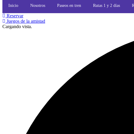
Inicio
Nosotros
Paseos en tren
Rutas 1 y 2 días
R
Reservar
Juegos de la amistad
Cargando vista.