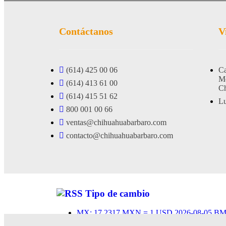
Contáctanos
V
(614) 425 00 06
Ca
Me
(614) 413 61 00
Ch
(614) 415 51 62
Lu
800 001 00 66
ventas@chihuahuabarbaro.com
contacto@chihuahuabarbaro.com
Tipo de cambio
MX: 17.2317 MXN = 1 USD 2026-08-05 BM