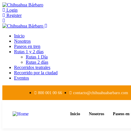
Login
Register
Inicio
Nosotros
Paseos en tren
Rutas 1 y 2 días
Rutas 1 Día
Rutas 2 días
Recorridos teatrales
Recorrido por la ciudad
Eventos
800 001 00 66
contacto@chihuahuabarbaro.com
Inicio
Nosotros
Paseos en 