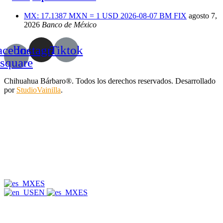
MX: 17.1387 MXN = 1 USD 2026-08-07 BM FIX
agosto 7,
2026
Banco de México
acebook-
Instagram
Tiktok
square
Chihuahua Bárbaro®. Todos los derechos reservados. Desarrollado
por
StudioVainilla
.
ES
EN
ES