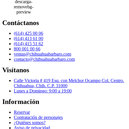
Contáctanos
(614) 425 00 06
(614) 413 61 00
(614) 415 51 62
800 001 00 66
ventas@chihuahuabarbaro.com
contacto@chihuahuabarbaro.com
Visítanos
Calle Victoria # 419 Esq. con Melchor Ocampo Col. Centro.
Chihuahua, Chih. C.P. 31000
Lunes a Domingo: 9:00 a 19:00
Información
Reservar
Contratación de personajes
¿Quiénes somos?
Aviso de privacidad