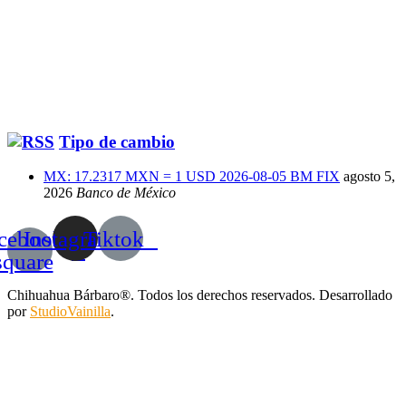
Tipo de cambio
MX: 17.2317 MXN = 1 USD 2026-08-05 BM FIX
agosto 5,
2026
Banco de México
cebook-
Instagram
Tiktok
square
Chihuahua Bárbaro®. Todos los derechos reservados. Desarrollado
por
StudioVainilla
.